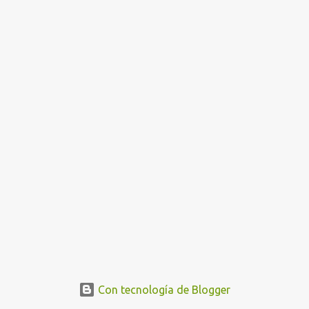
a
d
a
s
Con tecnología de Blogger