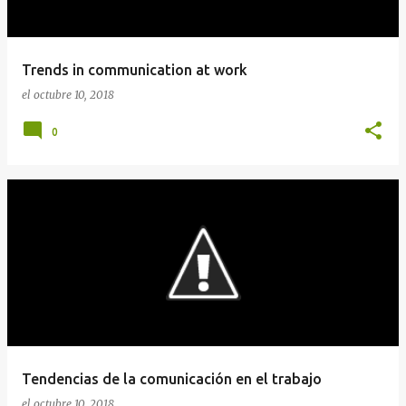
a
d
a
Trends in communication at work
s
el
octubre 10, 2018
0
Tendencias de la comunicación en el trabajo
el
octubre 10, 2018